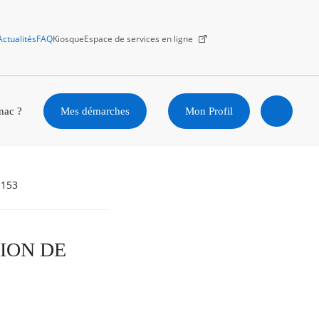
Actualités
FAQ
Kiosque
Espace de services en ligne
Facebook
X
Instagram
Youtube
Linkedin
nac ?
Mes démarches
Mon Profil
Ouvrir
la
-153
recherc
TION DE