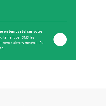
mé en temps réel sur votre
uitement par SMS les
rnent : alertes météo, infos
tc.