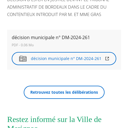
ADMINISTRATIF DE BORDEAUX DANS LE CADRE DU
Agenda
CONTENTIEUX INTRODUIT PAR M. ET MME GRAS
Actualités
FAQ
Kiosque
Espace de services en ligne
décision municipale n° DM-2024-261
PDF - 0.06 Mo
Facebook
X
Instagram
Youtube
Linkedin
Les
dernièr
décision municipale n° DM-2024-261
alertes
RECHERCHER ...
Eco
Watt
Retrouvez toutes les délibérations
Restez informé sur la Ville de