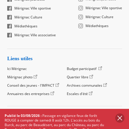
Mérignac Ville sportive
Mérignac Ville sportive
Mérignac Culture
Mérignac Culture
Médiathèques
Médiathèques
Mérignac Ville associative
Liens utiles
Ici Mérignac
Budget participatif
Mérignac photo
Quartier libre
Conseil des jeunes - l'IMPACT
Archives communales
Annuaires des entreprises
Escales d'été
©2024 Ville de Mérignac, Tous droits réservés
Publié le 03/08/2026 :
Passage en vigilance feux de forêt
ROUGE à compter de samedi 8 août 12h. L'accès au bois du
Footer
Mentions légales
Salle de presse
Recrutement
Burck, au parc de Beaudésert, au parc du Château, au parc du