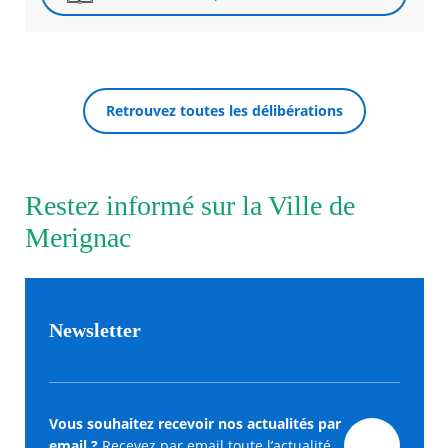
Agenda
Actualités
FAQ
Kiosque
Retrouvez toutes les délibérations
Espace de services en ligne
RECHERCHER ...
Facebook
X
Instagram
Youtube
Linkedin
Les
dernièr
Restez informé sur la Ville de
alertes
Eco
Merignac
Watt
Newsletter
Vous souhaitez recevoir nos actualités par
email ?
Recevez par email toute l’actualité