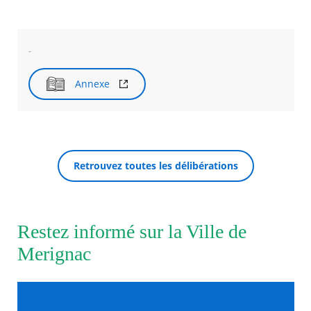
Agenda
Actualités
-
FAQ
Kiosque
Annexe
Espace de services en ligne
Facebook
X
Instagram
Youtube
Linkedin
Les
dernièr
RECHERCHER ...
alertes
Eco
Retrouvez toutes les délibérations
Watt
Restez informé sur la Ville de
Merignac