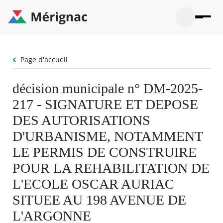
Aller
au
contenu
principal
Ouvrir
Ouvrir
Menu
Merignac
la
le
La mairie
principal
-
recherche
menu
page
Fil
Page d'accueil
Ouvrir
d'accueil
Mon quotidien
d'Ariane
le
sous-
Ouvrir
décision municipale n° DM-2025-
menu
Participation citoyenne
le
La
217 - SIGNATURE ET DEPOSE
sous-
mairie
Ouvrir
menu
Que faire à Mérignac ?
le
DES AUTORISATIONS
Mon
sous-
quotid
Ouvrir
D'URBANISME, NOTAMMENT
menu
Mes démarches
le
Partic
sous-
LE PERMIS DE CONSTRUIRE
citoye
Ouvrir
menu
Mon Profil
le
POUR LA REHABILITATION DE
Que
sous-
faire
Ouvrir
menu
L'ECOLE OSCAR AURIAC
à
le
Mes
Mérig
sous-
SITUEE AU 198 AVENUE DE
démar
?
menu
20°
Mon
Moyen
L'ARGONNE
Profil