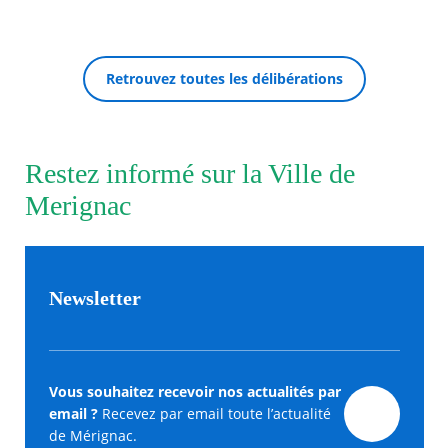
Agenda
Actualités
Retrouvez toutes les délibérations
FAQ
Kiosque
Espace de services en ligne
RECHERCHER ...
Restez informé sur la Ville de
Facebook
X
Instagram
Youtube
Linkedin
Les
dernièr
Merignac
alertes
Eco
Watt
Newsletter
Vous souhaitez recevoir nos actualités par
email ?
Recevez par email toute l’actualité
de Mérignac.