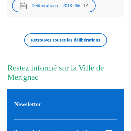
Délibération n° 2018-066
Agenda
Actualités
FAQ
Kiosque
Espace de services en ligne
Retrouvez toutes les délibérations
Facebook
X
Instagram
Youtube
Linkedin
Les
RECHERCHER ...
dernièr
alertes
Restez informé sur la Ville de
Eco
Watt
Merignac
Newsletter