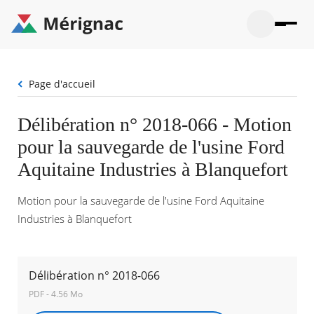
Aller
au
contenu
principal
Ouvrir
Ouvrir
Menu
Merignac
la
le
La mairie
principal
-
recherche
menu
page
Fil
Page d'accueil
Ouvrir
d'accueil
Mon quotidien
d'Ariane
le
sous-
Ouvrir
Délibération n° 2018-066 - Motion
menu
Participation citoyenne
le
La
pour la sauvegarde de l'usine Ford
sous-
mairie
Ouvrir
menu
Que faire à Mérignac ?
le
Aquitaine Industries à Blanquefort
Mon
sous-
quotid
Ouvrir
menu
Mes démarches
le
Motion pour la sauvegarde de l'usine Ford Aquitaine
Partic
sous-
citoye
Ouvrir
Industries à Blanquefort
menu
Mon Profil
le
Que
sous-
faire
Ouvrir
menu
à
le
Mes
Mérig
sous-
Délibération n° 2018-066
démar
?
menu
20°
PDF - 4.56 Mo
Mon
Moyen
Profil