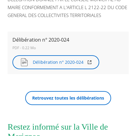
MAIRE CONFORMEMENT A L'ARTICLE L 2122-22 DU CODE
Agenda
GENERAL DES COLLECTIVITES TERRITORIALES
Actualités
FAQ
Kiosque
Espace de services en ligne
Délibération n° 2020-024
PDF - 0.22 Mo
Facebook
X
Instagram
Youtube
Linkedin
Les
dernièr
Délibération n° 2020-024
alertes
RECHERCHER ...
Eco
Watt
Retrouvez toutes les délibérations
Restez informé sur la Ville de