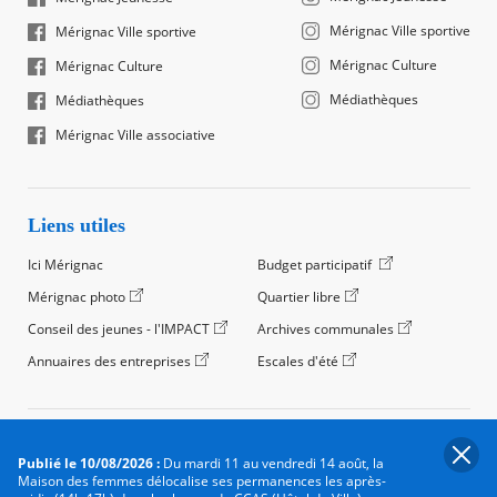
Mérignac Ville sportive
Mérignac Ville sportive
Mérignac Culture
Mérignac Culture
Médiathèques
Médiathèques
Mérignac Ville associative
Liens utiles
Ici Mérignac
Budget participatif
Mérignac photo
Quartier libre
Conseil des jeunes - l'IMPACT
Archives communales
Annuaires des entreprises
Escales d'été
©2024 Ville de Mérignac, Tous droits réservés
Publié le 10/08/2026 :
Du mardi 11 au vendredi 14 août, la
Footer
Mentions légales
Salle de presse
Recrutement
Maison des femmes délocalise ses permanences les après-