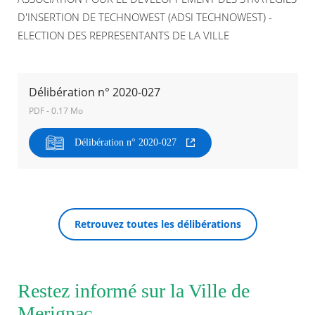
D'INSERTION DE TECHNOWEST (ADSI TECHNOWEST) -
Agenda
ELECTION DES REPRESENTANTS DE LA VILLE
Actualités
FAQ
Kiosque
Espace de services en ligne
Délibération n° 2020-027
PDF - 0.17 Mo
Facebook
X
Instagram
Youtube
Linkedin
Les
dernièr
Délibération n° 2020-027
alertes
RECHERCHER ...
Eco
Watt
Retrouvez toutes les délibérations
Restez informé sur la Ville de
Merignac