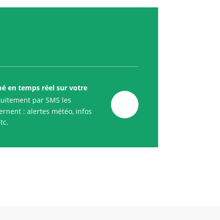
mé en temps réel sur votre
uitement par SMS les
rnent : alertes météo, infos
tc.