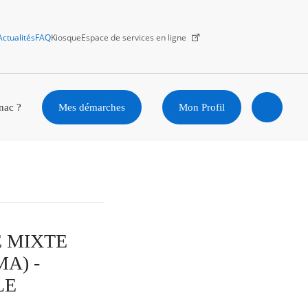
Actualités
FAQ
Kiosque
Espace de services en ligne
Facebook
X
Instagram
Youtube
Linkedin
nac ?
Mes démarches
Mon Profil
Ouvrir
la
recherc
IE MIXTE
A) -
LE