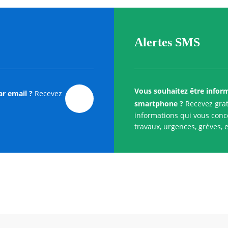
Alertes SMS
Vous souhaitez être infor
ar email ?
Recevez
smartphone ?
Recevez grat
informations qui vous conce
travaux, urgences, grèves, e