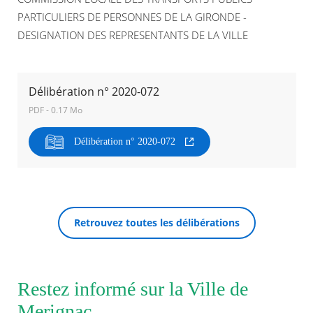
PARTICULIERS DE PERSONNES DE LA GIRONDE -
Agenda
DESIGNATION DES REPRESENTANTS DE LA VILLE
Actualités
FAQ
Kiosque
Espace de services en ligne
Délibération n° 2020-072
PDF - 0.17 Mo
Facebook
X
Instagram
Youtube
Linkedin
Les
dernièr
Délibération n° 2020-072
alertes
RECHERCHER ...
Eco
Watt
Retrouvez toutes les délibérations
Restez informé sur la Ville de
Merignac