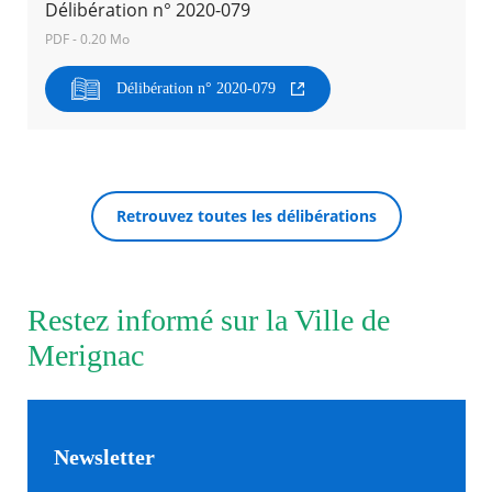
Délibération n° 2020-079
PDF - 0.20 Mo
Agenda
Actualités
Délibération n° 2020-079
FAQ
Kiosque
Espace de services en ligne
Facebook
X
Instagram
Youtube
Linkedin
Les
RECHERCHER ...
dernièr
Retrouvez toutes les délibérations
alertes
Eco
Watt
Restez informé sur la Ville de
Merignac
Newsletter