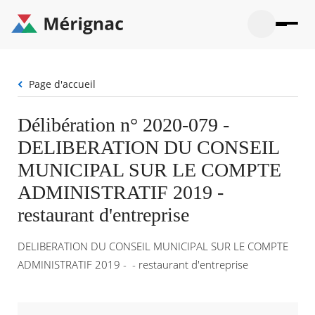
Aller
au
contenu
principal
Ouvrir
Ouvrir
Menu
Merignac
la
le
La mairie
principal
-
recherche
menu
page
Fil
Page d'accueil
Ouvrir
d'accueil
Mon quotidien
d'Ariane
le
sous-
Ouvrir
Délibération n° 2020-079 -
menu
Participation citoyenne
le
La
DELIBERATION DU CONSEIL
sous-
mairie
Ouvrir
menu
Que faire à Mérignac ?
le
MUNICIPAL SUR LE COMPTE
Mon
sous-
quotid
Ouvrir
ADMINISTRATIF 2019 -
menu
Mes démarches
le
Partic
sous-
restaurant d'entreprise
citoye
Ouvrir
menu
Mon Profil
le
Que
sous-
DELIBERATION DU CONSEIL MUNICIPAL SUR LE COMPTE
faire
Ouvrir
menu
à
le
ADMINISTRATIF 2019 - - restaurant d'entreprise
Mes
Mérig
sous-
démar
?
menu
29°
Mon
Moyen
Profil