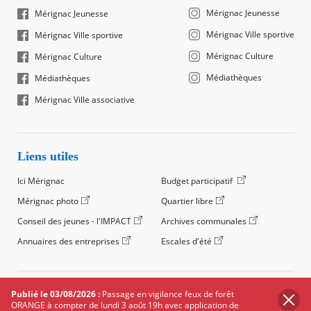
Mérignac Jeunesse
Mérignac Jeunesse
Mérignac Ville sportive
Mérignac Ville sportive
Mérignac Culture
Mérignac Culture
Médiathèques
Médiathèques
Mérignac Ville associative
Liens utiles
Ici Mérignac
Budget participatif
Mérignac photo
Quartier libre
Conseil des jeunes - l'IMPACT
Archives communales
Annuaires des entreprises
Escales d'été
©2024 Ville de Mérignac, Tous droits réservés
Publié le 03/08/2026 :
Passage en vigilance feux de forêt
ORANGE à compter de lundi 3 août 19h avec application de