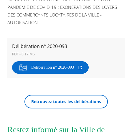
PANDEMIE DE COVID-19 : EXONERATIONS DES LOYERS
Agenda
DES COMMERCANTS LOCATAIRES DE LA VILLE -
Actualités
AUTORISATION
FAQ
Kiosque
Espace de services en ligne
Délibération n° 2020-093
Facebook
X
Instagram
Youtube
Linkedin
Les
PDF - 0.17 Mo
dernièr
alertes
RECHERCHER ...
Eco
Délibération n° 2020-093
Watt
Retrouvez toutes les délibérations
Restez informé sur la Ville de