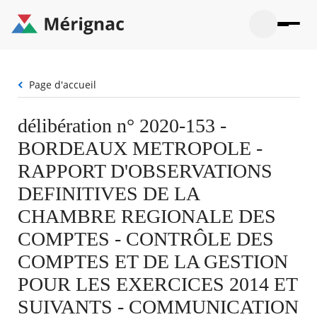
Aller
au
contenu
principal
Ouvrir
Ouvrir
Menu
Merignac
la
le
La mairie
principal
-
recherche
menu
page
Fil
Page d'accueil
Ouvrir
d'accueil
Mon quotidien
d'Ariane
le
sous-
Ouvrir
délibération n° 2020-153 -
menu
Participation citoyenne
le
La
BORDEAUX METROPOLE -
sous-
mairie
Ouvrir
menu
Que faire à Mérignac ?
le
RAPPORT D'OBSERVATIONS
Mon
sous-
quotid
Ouvrir
DEFINITIVES DE LA
menu
Mes démarches
le
Partic
sous-
CHAMBRE REGIONALE DES
citoye
Ouvrir
menu
Mon Profil
le
COMPTES - CONTRÔLE DES
Que
sous-
faire
Ouvrir
menu
COMPTES ET DE LA GESTION
à
le
Mes
Mérig
sous-
POUR LES EXERCICES 2014 ET
démar
?
menu
20°
Mon
Moyen
SUIVANTS - COMMUNICATION
Profil