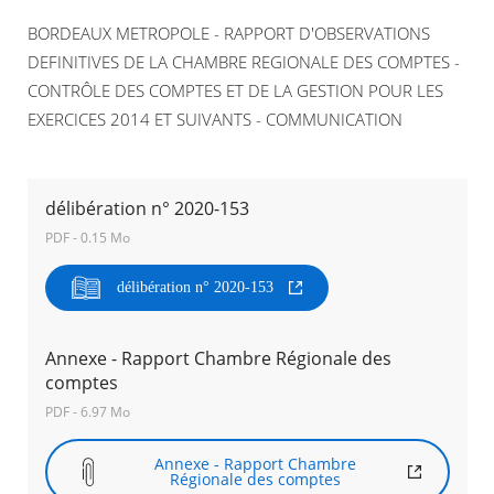
BORDEAUX METROPOLE - RAPPORT D'OBSERVATIONS
Agenda
DEFINITIVES DE LA CHAMBRE REGIONALE DES COMPTES -
Actualités
CONTRÔLE DES COMPTES ET DE LA GESTION POUR LES
FAQ
Kiosque
EXERCICES 2014 ET SUIVANTS - COMMUNICATION
Espace de services en ligne
Facebook
X
Instagram
Youtube
Linkedin
Les
délibération n° 2020-153
dernièr
alertes
PDF - 0.15 Mo
Eco
Watt
RECHERCHER ...
délibération n° 2020-153
Annexe - Rapport Chambre Régionale des
comptes
PDF - 6.97 Mo
Annexe - Rapport Chambre
Régionale des comptes