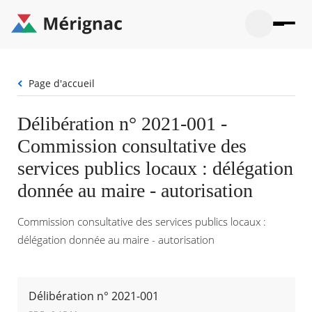
Aller
au
contenu
principal
Ouvrir
Ouvrir
Menu
Merignac
la
le
La mairie
principal
-
recherche
menu
page
Fil
Page d'accueil
Ouvrir
d'accueil
Mon quotidien
d'Ariane
le
sous-
Ouvrir
Délibération n° 2021-001 -
menu
Participation citoyenne
le
La
Commission consultative des
sous-
mairie
Ouvrir
menu
Que faire à Mérignac ?
le
services publics locaux : délégation
Mon
sous-
quotid
Ouvrir
donnée au maire - autorisation
menu
Mes démarches
le
Partic
sous-
citoye
Ouvrir
menu
Commission consultative des services publics locaux :
Mon Profil
le
Que
sous-
délégation donnée au maire - autorisation
faire
Ouvrir
menu
à
le
Mes
Mérig
sous-
démar
?
menu
18°
Mon
Délibération n° 2021-001
Moyen
Profil