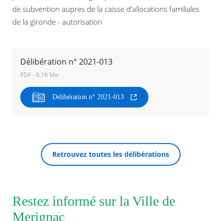
de subvention aupres de la caisse d'allocations familiales
de la gironde - autorisation
Agenda
Actualités
FAQ
Kiosque
Espace de services en ligne
Délibération n° 2021-013
PDF - 0.16 Mo
Facebook
X
Instagram
Youtube
Linkedin
Les
dernièr
Délibération n° 2021-013
alertes
RECHERCHER ...
Eco
Watt
Retrouvez toutes les délibérations
Restez informé sur la Ville de
Merignac