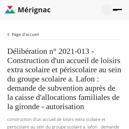
Aller
au
contenu
principal
Ouvrir
Ouvrir
Menu
Merignac
la
le
La mairie
principal
-
recherche
menu
page
Fil
Page d'accueil
Ouvrir
d'accueil
Mon quotidien
d'Ariane
le
sous-
Ouvrir
Délibération n° 2021-013 -
menu
Participation citoyenne
le
La
Construction d'un accueil de loisirs
sous-
mairie
Ouvrir
menu
Que faire à Mérignac ?
le
extra scolaire et périscolaire au sein
Mon
sous-
quotid
Ouvrir
du groupe scolaire a. Lafon :
menu
Mes démarches
le
Partic
sous-
demande de subvention auprès de
citoye
Ouvrir
menu
Mon Profil
le
la caisse d'allocations familiales de
Que
sous-
faire
Ouvrir
menu
la gironde - autorisation
à
le
Mes
Mérig
sous-
démar
?
menu
construction d'un accueil de loisirs extra scolaire et
18°
Mon
Moyen
periscolaire au sein du groupe scolaire a. lafon : demande
Profil