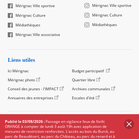
Mérignac Ville sportive
Mérignac Ville sportive
Mérignac Culture
Mérignac Culture
Médiathèques
Médiathèques
Mérignac Ville associative
Liens utiles
Ici Mérignac
Budget participatif
Mérignac photo
Quartier libre
Conseil des jeunes - l'IMPACT
Archives communales
Annuaires des entreprises
Escales d'été
©2024 Ville de Mérignac, Tous droits réservés
Publié le 03/08/2026 :
Passage en vigilance feux de forêt
ORANGE à compter de lundi 3 août 19h avec application de
Footer
Mentions légales
Salle de presse
Recrutement
mesures de restriction renforcées. L'accès au bois du Burck, au
legals
parc de Beaudésert, au parc du Château, au parc du renard et à
Foire aux questions (FAQ)
Carte des équipements