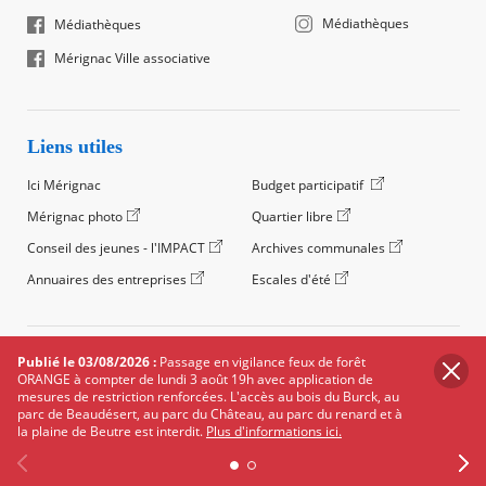
Médiathèques
Médiathèques
Mérignac Ville associative
Liens utiles
Ici Mérignac
Budget participatif
Mérignac photo
Quartier libre
Conseil des jeunes - l'IMPACT
Archives communales
Annuaires des entreprises
Escales d'été
©2024 Ville de Mérignac, Tous droits réservés
Publié le 03/08/2026 :
Passage en vigilance feux de forêt
ORANGE à compter de lundi 3 août 19h avec application de
Footer
Mentions légales
Salle de presse
Recrutement
mesures de restriction renforcées. L'accès au bois du Burck, au
legals
parc de Beaudésert, au parc du Château, au parc du renard et à
Foire aux questions (FAQ)
Carte des équipements
la plaine de Beutre est interdit.
Plus d'informations ici.
Carte des travaux
Réseaux sociaux
Données personnelles
Cookies
Accessibilité : non conforme
Plan du site