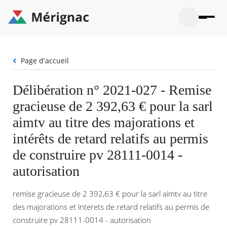
Aller
au
contenu
principal
Ouvrir
Ouvrir
Menu
Merignac
la
le
La mairie
principal
-
recherche
menu
page
Fil
Page d'accueil
Ouvrir
d'accueil
Mon quotidien
d'Ariane
le
sous-
Ouvrir
Délibération n° 2021-027 - Remise
menu
Participation citoyenne
le
La
gracieuse de 2 392,63 € pour la sarl
sous-
mairie
Ouvrir
menu
Que faire à Mérignac ?
le
aimtv au titre des majorations et
Mon
sous-
quotid
Ouvrir
intérêts de retard relatifs au permis
menu
Mes démarches
le
Partic
sous-
de construire pv 28111-0014 -
citoye
Ouvrir
menu
Mon Profil
le
autorisation
Que
sous-
faire
Ouvrir
menu
à
le
Mes
remise gracieuse de 2 392,63 € pour la sarl aimtv au titre
Mérig
sous-
démar
?
menu
des majorations et interets de retard relatifs au permis de
18°
Mon
Moyen
construire pv 28111-0014 - autorisation
Profil