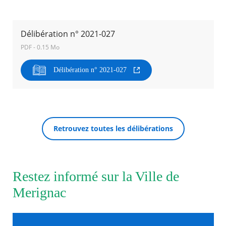
Agenda
Délibération n° 2021-027
Actualités
FAQ
PDF - 0.15 Mo
Kiosque
Espace de services en ligne
Délibération n° 2021-027
Facebook
X
Instagram
Youtube
Linkedin
Les
dernièr
RECHERCHER ...
alertes
Eco
Watt
Retrouvez toutes les délibérations
Restez informé sur la Ville de
Merignac