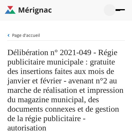
Aller
au
contenu
principal
Ouvrir
Ouvrir
Menu
Merignac
la
le
La mairie
principal
-
recherche
menu
page
Fil
Page d'accueil
Ouvrir
d'accueil
Mon quotidien
d'Ariane
le
sous-
Ouvrir
Délibération n° 2021-049 - Régie
menu
Participation citoyenne
le
La
publicitaire municipale : gratuite
sous-
mairie
Ouvrir
menu
Que faire à Mérignac ?
le
des insertions faites aux mois de
Mon
sous-
quotid
Ouvrir
janvier et février - avenant n°2 au
menu
Mes démarches
le
Partic
sous-
marche de réalisation et impression
citoye
Ouvrir
menu
Mon Profil
le
du magazine municipal, des
Que
sous-
faire
Ouvrir
menu
documents connexes et de gestion
à
le
Mes
Mérig
sous-
de la régie publicitaire -
démar
?
menu
23°
Mon
Moyen
autorisation
Profil