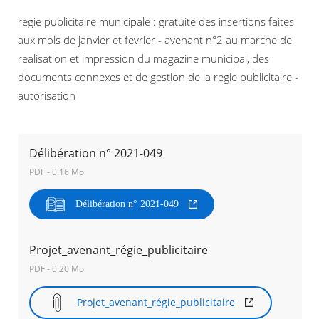
regie publicitaire municipale : gratuite des insertions faites
Agenda
aux mois de janvier et fevrier - avenant n°2 au marche de
Actualités
realisation et impression du magazine municipal, des
FAQ
Kiosque
documents connexes et de gestion de la regie publicitaire -
Espace de services en ligne
autorisation
Facebook
X
Instagram
Youtube
Linkedin
Les
dernièr
alertes
Délibération n° 2021-049
Eco
PDF - 0.16 Mo
Watt
RECHERCHER ...
Délibération n° 2021-049
Projet_avenant_régie_publicitaire
PDF - 0.20 Mo
Projet_avenant_régie_publicitaire