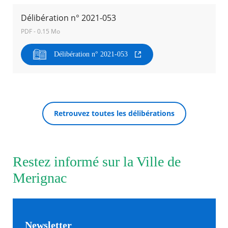
Délibération n° 2021-053
Agenda
PDF - 0.15 Mo
Actualités
FAQ
Kiosque
Délibération n° 2021-053
Espace de services en ligne
Facebook
X
Instagram
Youtube
Linkedin
Les
dernièr
RECHERCHER ...
alertes
Retrouvez toutes les délibérations
Eco
Watt
Restez informé sur la Ville de
Merignac
Newsletter