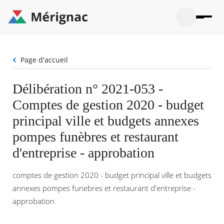
Aller
au
contenu
principal
Ouvrir
Ouvrir
Menu
Merignac
la
le
La mairie
principal
-
recherche
menu
page
Fil
Page d'accueil
Ouvrir
d'accueil
Mon quotidien
d'Ariane
le
sous-
Ouvrir
Délibération n° 2021-053 -
menu
Participation citoyenne
le
La
Comptes de gestion 2020 - budget
sous-
mairie
Ouvrir
menu
Que faire à Mérignac ?
le
principal ville et budgets annexes
Mon
sous-
quotid
Ouvrir
pompes funèbres et restaurant
menu
Mes démarches
le
Partic
sous-
d'entreprise - approbation
citoye
Ouvrir
menu
Mon Profil
le
Que
sous-
comptes de gestion 2020 - budget principal ville et budgets
faire
Ouvrir
menu
à
le
annexes pompes funebres et restaurant d'entreprise -
Mes
Mérig
sous-
démar
approbation
?
menu
20°
Mon
Moyen
Profil