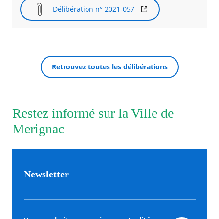
Délibération n° 2021-057
Agenda
Actualités
FAQ
Kiosque
Espace de services en ligne
Retrouvez toutes les délibérations
Facebook
X
Instagram
Youtube
Linkedin
Les
RECHERCHER ...
dernièr
alertes
Restez informé sur la Ville de
Eco
Watt
Merignac
Newsletter