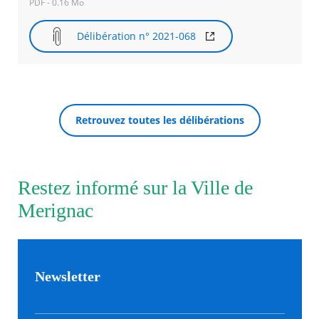
PDF - 0.16 Mo
Agenda
Délibération n° 2021-068
Actualités
FAQ
Kiosque
Espace de services en ligne
Retrouvez toutes les délibérations
Facebook
X
Instagram
Youtube
Linkedin
Les
RECHERCHER ...
dernièr
alertes
Eco
Watt
Restez informé sur la Ville de
Merignac
Newsletter