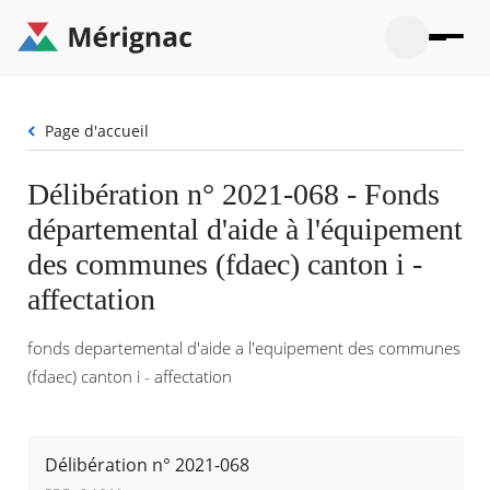
Aller
au
contenu
principal
Ouvrir
Ouvrir
Menu
Merignac
la
le
La mairie
principal
-
recherche
menu
page
Fil
Page d'accueil
Ouvrir
d'accueil
Mon quotidien
d'Ariane
le
sous-
Ouvrir
Délibération n° 2021-068 - Fonds
menu
Participation citoyenne
le
La
départemental d'aide à l'équipement
sous-
mairie
Ouvrir
menu
Que faire à Mérignac ?
le
des communes (fdaec) canton i -
Mon
sous-
quotid
Ouvrir
affectation
menu
Mes démarches
le
Partic
sous-
citoye
Ouvrir
menu
fonds departemental d'aide a l'equipement des communes
Mon Profil
le
Que
sous-
(fdaec) canton i - affectation
faire
Ouvrir
menu
à
le
Mes
Mérig
sous-
démar
?
menu
23°
Mon
Délibération n° 2021-068
Moyen
Profil