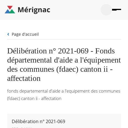
Aller
au
contenu
principal
Ouvrir
Ouvrir
Menu
Merignac
la
le
La mairie
principal
-
recherche
menu
page
Fil
Page d'accueil
Ouvrir
d'accueil
Mon quotidien
d'Ariane
le
sous-
Ouvrir
Délibération n° 2021-069 - Fonds
menu
Participation citoyenne
le
La
départemental d'aide a l'équipement
sous-
mairie
Ouvrir
menu
Que faire à Mérignac ?
le
des communes (fdaec) canton ii -
Mon
sous-
quotid
Ouvrir
affectation
menu
Mes démarches
le
Partic
sous-
citoye
Ouvrir
menu
fonds departemental d'aide a l'equipement des communes
Mon Profil
le
Que
sous-
(fdaec) canton ii - affectation
faire
Ouvrir
menu
à
le
Mes
Mérig
sous-
démar
?
menu
23°
Mon
Délibération n° 2021-069
Moyen
Profil