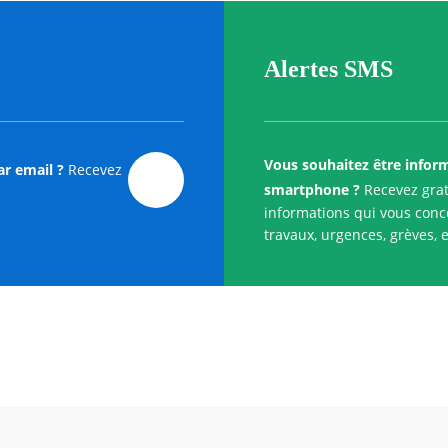
Alertes SMS
Vous souhaitez être infor
ar email ?
Recevez
smartphone ?
Recevez grat
informations qui vous conce
travaux, urgences, grèves, e