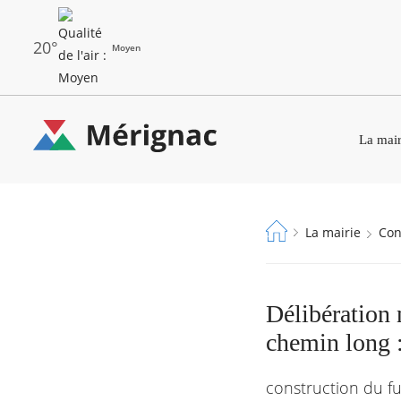
Aller
au
contenu
principal
20°
Moyen
Les
Menu
dernières
La mair
principal
alertes
Eco
Merignac
Watt
-
Fil
La mairie
Co
page
d'Ariane
d'accueil
Délibération 
chemin long :
construction du fu