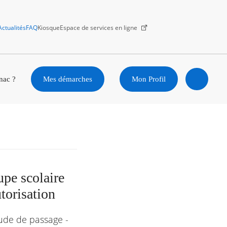
Actualités
FAQ
Kiosque
Espace de services en ligne
Facebook
X
Instagram
Youtube
Linkedin
nac ?
Mes démarches
Mon Profil
Ouvrir
la
recherc
upe scolaire
torisation
tude de passage -