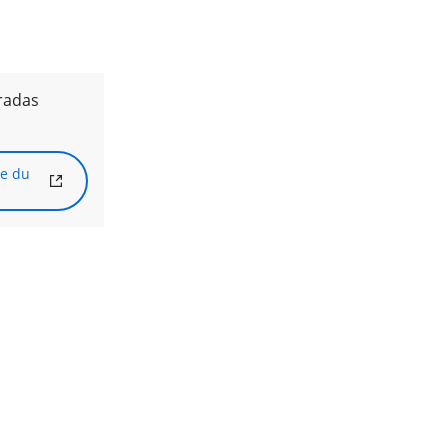
radas
ue du