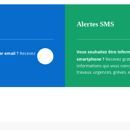
Alertes SMS
Vous souhaitez être infor
ar email ?
Recevez
smartphone ?
Recevez grat
informations qui vous conce
travaux, urgences, grèves, e