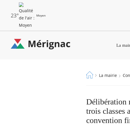
Aller
au
contenu
principal
23°
Moyen
Les
Menu
dernières
La mair
principal
alertes
Eco
Merignac
Watt
-
Fil
La mairie
Co
page
d'Ariane
d'accueil
Délibération 
trois classes
convention fi