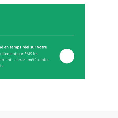
mé en temps réel sur votre
uitement par SMS les
rnent : alertes météo, infos
tc.