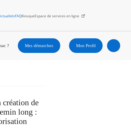
Actualités
FAQ
Kiosque
Espace de services en ligne
Facebook
X
Instagram
Youtube
Linkedin
nac ?
Mes démarches
Mon Profil
Ouvrir
la
recherc
 création de
hemin long :
risation