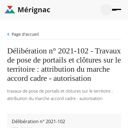
Aller
au
contenu
principal
Ouvrir
Ouvrir
Menu
Merignac
la
le
La mairie
principal
-
recherche
menu
page
Fil
Page d'accueil
Ouvrir
d'accueil
Mon quotidien
d'Ariane
le
sous-
Ouvrir
Délibération n° 2021-102 - Travaux
menu
Participation citoyenne
le
La
de pose de portails et clôtures sur le
sous-
mairie
Ouvrir
menu
Que faire à Mérignac ?
le
territoire : attribution du marche
Mon
sous-
quotid
Ouvrir
accord cadre - autorisation
menu
Mes démarches
le
Partic
sous-
citoye
Ouvrir
menu
travaux de pose de portails et clotures sur le territoire :
Mon Profil
le
Que
sous-
attribution du marche accord cadre - autorisation
faire
Ouvrir
menu
à
le
Mes
Mérig
sous-
démar
?
menu
20°
Mon
Délibération n° 2021-102
Moyen
Profil