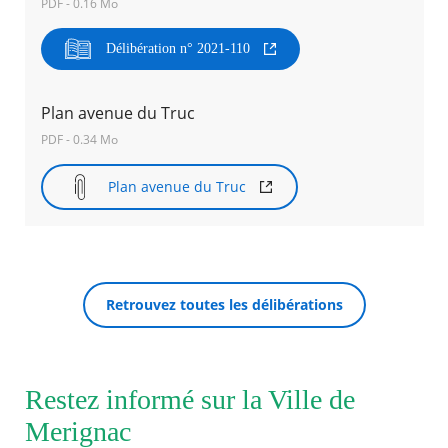
PDF - 0.16 Mo
Agenda
Délibération n° 2021-110
Actualités
FAQ
Kiosque
Plan avenue du Truc
Espace de services en ligne
PDF - 0.34 Mo
Facebook
X
Instagram
Youtube
Linkedin
Les
Plan avenue du Truc
dernièr
RECHERCHER ...
alertes
Eco
Watt
Retrouvez toutes les délibérations
Restez informé sur la Ville de
Merignac