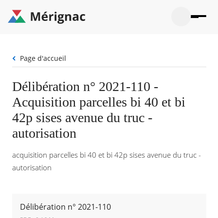
Aller
au
contenu
principal
Ouvrir
Ouvrir
Menu
Merignac
la
le
La mairie
principal
-
recherche
menu
page
Fil
Page d'accueil
Ouvrir
d'accueil
Mon quotidien
d'Ariane
le
sous-
Ouvrir
Délibération n° 2021-110 -
menu
Participation citoyenne
le
La
Acquisition parcelles bi 40 et bi
sous-
mairie
Ouvrir
menu
Que faire à Mérignac ?
le
42p sises avenue du truc -
Mon
sous-
quotid
Ouvrir
autorisation
menu
Mes démarches
le
Partic
sous-
citoye
Ouvrir
menu
acquisition parcelles bi 40 et bi 42p sises avenue du truc -
Mon Profil
le
Que
sous-
autorisation
faire
Ouvrir
menu
à
le
Mes
Mérig
sous-
démar
?
menu
21°
Mon
Délibération n° 2021-110
Moyen
Profil