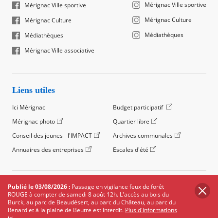
Mérignac Ville sportive
Mérignac Ville sportive
Mérignac Culture
Mérignac Culture
Médiathèques
Médiathèques
Mérignac Ville associative
Liens utiles
Ici Mérignac
Budget participatif
Mérignac photo
Quartier libre
Conseil des jeunes - l'IMPACT
Archives communales
Annuaires des entreprises
Escales d'été
©2024 Ville de Mérignac, Tous droits réservés
Publié le 03/08/2026 :
Passage en vigilance feux de forêt
ROUGE à compter de samedi 8 août 12h. L'accès au bois du
Footer
Mentions légales
Salle de presse
Recrutement
Burck, au parc de Beaudésert, au parc du Château, au parc du
legals
Renard et à la plaine de Beutre est interdit.
Plus d'informations
Foire aux questions (FAQ)
Carte des équipements
ici.