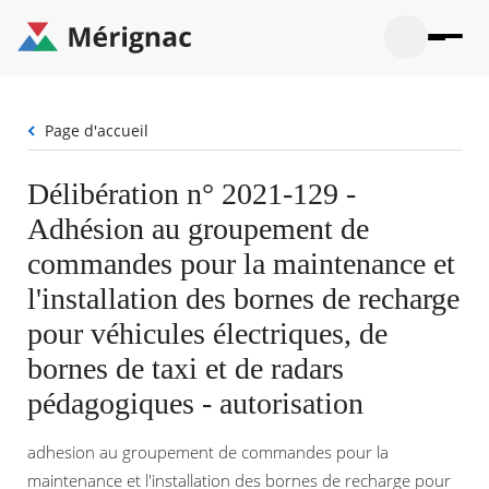
Aller
au
contenu
principal
Ouvrir
Ouvrir
Menu
Merignac
la
le
La mairie
principal
-
recherche
menu
page
Fil
Page d'accueil
Ouvrir
d'accueil
Mon quotidien
d'Ariane
le
sous-
Ouvrir
Délibération n° 2021-129 -
menu
Participation citoyenne
le
La
Adhésion au groupement de
sous-
mairie
Ouvrir
menu
Que faire à Mérignac ?
le
commandes pour la maintenance et
Mon
sous-
quotid
Ouvrir
l'installation des bornes de recharge
menu
Mes démarches
le
Partic
sous-
pour véhicules électriques, de
citoye
Ouvrir
menu
Mon Profil
le
bornes de taxi et de radars
Que
sous-
faire
Ouvrir
menu
pédagogiques - autorisation
à
le
Mes
Mérig
sous-
démar
?
menu
adhesion au groupement de commandes pour la
23°
Mon
Moyen
maintenance et l'installation des bornes de recharge pour
Profil