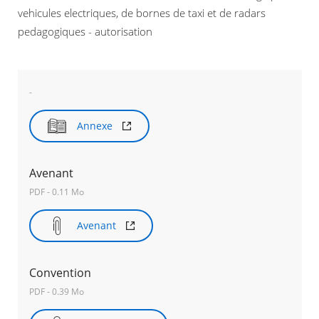
vehicules electriques, de bornes de taxi et de radars
pedagogiques - autorisation
Agenda
Actualités
FAQ
Kiosque
Espace de services en ligne
-
Facebook
X
Instagram
Youtube
Linkedin
Les
Annexe
dernièr
alertes
Eco
Avenant
Watt
RECHERCHER ...
PDF - 0.11 Mo
Avenant
Convention
PDF - 0.39 Mo