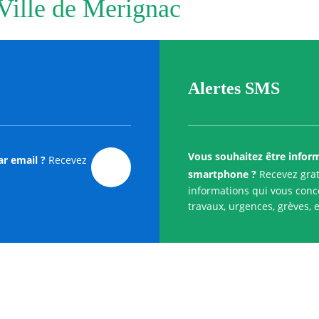
 Ville de Merignac
Alertes SMS
Vous souhaitez être infor
ar email ?
Recevez
smartphone ?
Recevez grat
informations qui vous conce
travaux, urgences, grèves, e