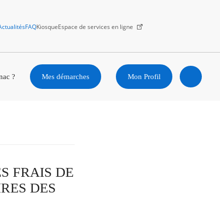
Actualités
FAQ
Kiosque
Espace de services en ligne
Facebook
X
Instagram
Youtube
Linkedin
nac ?
Mes démarches
Mon Profil
Ouvrir
la
recherc
ES FRAIS DE
RES DES