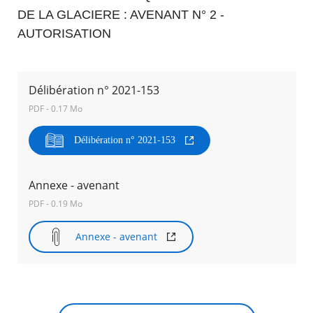
DE LA GLACIERE : AVENANT N° 2 -
Agenda
AUTORISATION
Actualités
FAQ
Kiosque
Espace de services en ligne
Délibération n° 2021-153
PDF - 0.17 Mo
Facebook
X
Instagram
Youtube
Linkedin
Les
dernièr
Délibération n° 2021-153
alertes
Eco
RECHERCHER ...
Watt
Annexe - avenant
PDF - 0.19 Mo
Annexe - avenant