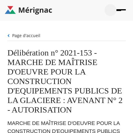
Aller
au
contenu
principal
Ouvrir
Ouvrir
Menu
Merignac
la
le
La mairie
principal
-
recherche
menu
page
Fil
Page d'accueil
Ouvrir
d'accueil
Mon quotidien
d'Ariane
le
sous-
Ouvrir
Délibération n° 2021-153 -
menu
Participation citoyenne
le
La
MARCHE DE MAÎTRISE
sous-
mairie
Ouvrir
menu
Que faire à Mérignac ?
le
D'OEUVRE POUR LA
Mon
sous-
quotid
Ouvrir
CONSTRUCTION
menu
Mes démarches
le
Partic
sous-
D'EQUIPEMENTS PUBLICS DE
citoye
Ouvrir
menu
Mon Profil
le
LA GLACIERE : AVENANT N° 2
Que
sous-
faire
Ouvrir
menu
- AUTORISATION
à
le
Mes
Mérig
sous-
démar
?
menu
MARCHE DE MAÎTRISE D'OEUVRE POUR LA
21°
Mon
Moyen
Profil
CONSTRUCTION D'EQUIPEMENTS PUBLICS