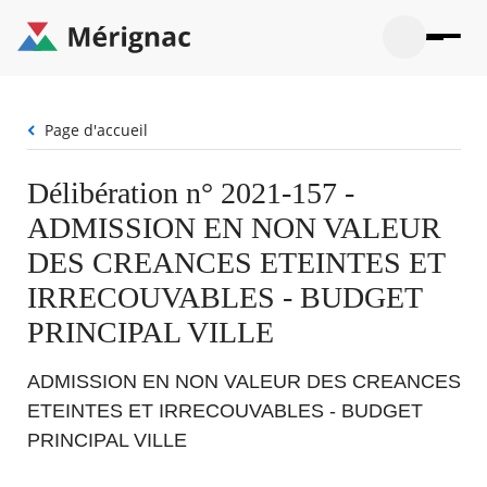
Aller
au
contenu
principal
Ouvrir
Ouvrir
Menu
Merignac
la
le
La mairie
principal
-
recherche
menu
page
Fil
Page d'accueil
Ouvrir
d'accueil
Mon quotidien
d'Ariane
le
sous-
Ouvrir
Délibération n° 2021-157 -
menu
Participation citoyenne
le
La
ADMISSION EN NON VALEUR
sous-
mairie
Ouvrir
menu
Que faire à Mérignac ?
le
DES CREANCES ETEINTES ET
Mon
sous-
quotid
Ouvrir
IRRECOUVABLES - BUDGET
menu
Mes démarches
le
Partic
sous-
PRINCIPAL VILLE
citoye
Ouvrir
menu
Mon Profil
le
Que
sous-
ADMISSION EN NON VALEUR DES CREANCES
faire
Ouvrir
menu
à
le
ETEINTES ET IRRECOUVABLES - BUDGET
Mes
Mérig
sous-
démar
PRINCIPAL VILLE
?
menu
21°
Mon
Moyen
Profil