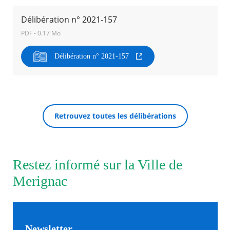
Délibération n° 2021-157
Agenda
PDF - 0.17 Mo
Actualités
FAQ
Kiosque
Délibération n° 2021-157
Espace de services en ligne
Facebook
X
Instagram
Youtube
Linkedin
Les
dernièr
RECHERCHER ...
alertes
Retrouvez toutes les délibérations
Eco
Watt
Restez informé sur la Ville de
Merignac
Newsletter