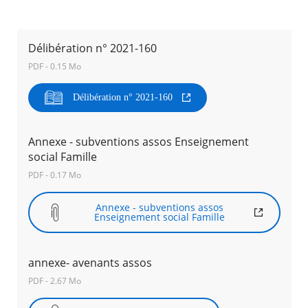
Agenda
Actualités
Délibération n° 2021-160
FAQ
PDF - 0.15 Mo
Kiosque
Espace de services en ligne
Délibération n° 2021-160
Facebook
X
Instagram
Youtube
Linkedin
Les
dernièr
Annexe - subventions assos Enseignement
alertes
social Famille
Eco
Watt
PDF - 0.17 Mo
RECHERCHER ...
Annexe - subventions assos
Enseignement social Famille
annexe- avenants assos
PDF - 2.67 Mo