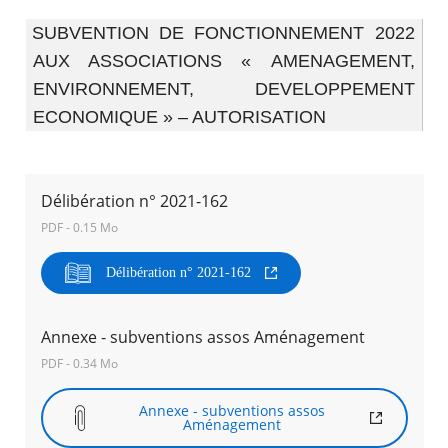
SUBVENTION DE FONCTIONNEMENT 2022
Agenda
AUX ASSOCIATIONS « AMENAGEMENT,
Actualités
FAQ
ENVIRONNEMENT, DEVELOPPEMENT
Kiosque
ECONOMIQUE » – AUTORISATION
Espace de services en ligne
Facebook
X
Instagram
Youtube
Linkedin
Les
dernièr
Délibération n° 2021-162
alertes
PDF - 0.15 Mo
Eco
Watt
RECHERCHER ...
Délibération n° 2021-162
Annexe - subventions assos Aménagement
PDF - 0.34 Mo
Annexe - subventions assos
Aménagement