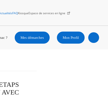
Actualités
FAQ
Kiosque
Espace de services en ligne
Facebook
X
Instagram
Youtube
Linkedin
nac ?
Mes démarches
Mon Profil
Ouvrir
la
recherc
 ETAPS
 AVEC