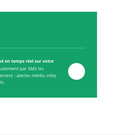
mé en temps réel sur votre
uitement par SMS les
rnent : alertes météo, infos
tc.