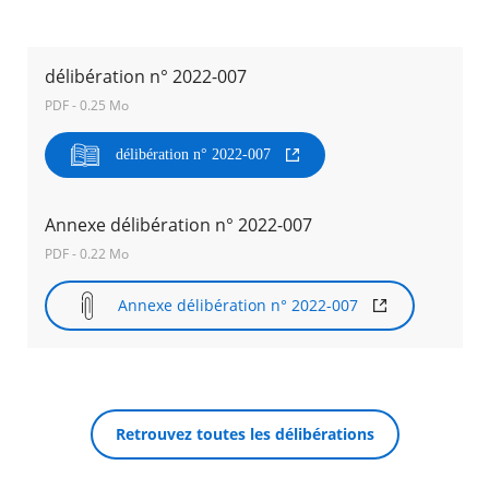
Agenda
Actualités
délibération n° 2022-007
FAQ
PDF - 0.25 Mo
Kiosque
Espace de services en ligne
délibération n° 2022-007
Facebook
X
Instagram
Youtube
Linkedin
Les
dernièr
Annexe délibération n° 2022-007
alertes
RECHERCHER ...
Eco
PDF - 0.22 Mo
Watt
Annexe délibération n° 2022-007
Retrouvez toutes les délibérations