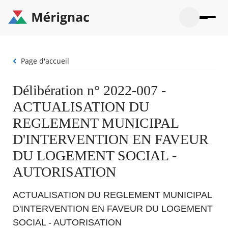
Aller
au
contenu
principal
Ouvrir
Ouvrir
Menu
Merignac
la
le
La mairie
principal
-
recherche
menu
page
Fil
Page d'accueil
Ouvrir
d'accueil
Mon quotidien
d'Ariane
le
sous-
Ouvrir
Délibération n° 2022-007 -
menu
Participation citoyenne
le
La
ACTUALISATION DU
sous-
mairie
Ouvrir
menu
Que faire à Mérignac ?
le
REGLEMENT MUNICIPAL
Mon
sous-
quotid
Ouvrir
D'INTERVENTION EN FAVEUR
menu
Mes démarches
le
Partic
sous-
DU LOGEMENT SOCIAL -
citoye
Ouvrir
menu
Mon Profil
le
AUTORISATION
Que
sous-
faire
Ouvrir
menu
à
le
Mes
ACTUALISATION DU REGLEMENT MUNICIPAL
Mérig
sous-
démar
?
menu
D'INTERVENTION EN FAVEUR DU LOGEMENT
18°
Mon
Moyen
SOCIAL - AUTORISATION
Profil