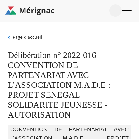
Aller
au
contenu
principal
Ouvrir
Ouvrir
Menu
Merignac
la
le
La mairie
principal
-
recherche
menu
page
Fil
Page d'accueil
Ouvrir
d'accueil
Mon quotidien
d'Ariane
le
sous-
Ouvrir
Délibération n° 2022-016 -
menu
Participation citoyenne
le
La
CONVENTION DE
sous-
mairie
Ouvrir
menu
Que faire à Mérignac ?
le
PARTENARIAT AVEC
Mon
sous-
quotid
Ouvrir
L’ASSOCIATION M.A.D.E :
menu
Mes démarches
le
Partic
sous-
PROJET SENEGAL
citoye
Ouvrir
menu
Mon Profil
le
SOLIDARITE JEUNESSE -
Que
sous-
faire
Ouvrir
menu
AUTORISATION
à
le
Mes
Mérig
sous-
démar
?
menu
CONVENTION DE PARTENARIAT AVEC
23°
Mon
Moyen
Profil
L’ASSOCIATION M.A.D.E : PROJET