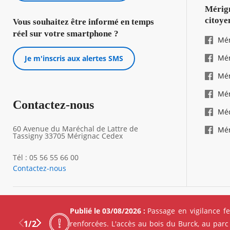
Mérign
citoye
Vous souhaitez être informé en temps
réel sur votre smartphone ?
Mér
Mér
Je m'inscris aux alertes SMS
Mér
Mér
Contactez-nous
Mé
60 Avenue du Maréchal de Lattre de
Mér
Tassigny 33705 Mérignac Cedex
Tél : 05 56 55 66 00
Contactez-nous
Footer
Mentions 
Publié le 03/08/2026 :
Passage en vigilance f
legals
©2024 Ville de Mérignac, Tous droits réservés
1
/
2
renforcées. L'accès au bois du Burck, au parc
Réseaux s