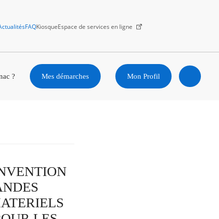
Actualités
FAQ
Kiosque
Espace de services en ligne
Facebook
X
Instagram
Youtube
Linkedin
nac ?
Mes démarches
Mon Profil
Ouvrir
la
recherc
CONVENTION
ANDES
MATERIELS
POUR LES