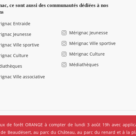
ac, ce sont aussi des communautés dédiées à nos
ns
ignac Entraide
Mérignac Jeunesse
ignac Jeunesse
Mérignac Ville sportive
ignac Ville sportive
Mérignac Culture
ignac Culture
Médiathèques
diathèques
ignac Ville associative
légales
Salle de presse
Recrutement
Foire aux questions (FAQ
eux de forêt ORANGE à compter de lundi 3 août 19h avec applica
 de Beaudésert, au parc du Château, au parc du renard et à la pla
ociaux
Données personnelles
Cookies
Accessibilité : non con