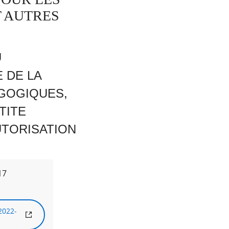
T AUTRES
U
 DE LA
GOGIQUES,
TITE
UTORISATION
17
2022-