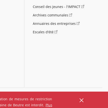
Conseil des jeunes - l'IMPACT
Archives communales
Annuaires des entreprises
Escales d'été
)
Carte des équipements
Carte des travaux
tion de mesures de restriction
ine de Beutre est interdit.
Plus
forme
Plan du site