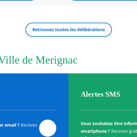
Retrouvez toutes les délibérations
 Ville de Merignac
Alertes SMS
Vous souhaitez être infor
ar email ?
Recevez
smartphone ?
Recevez grat