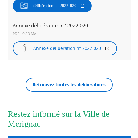
délibération n° 2022-020
Agenda
Actualités
Annexe délibération n° 2022-020
FAQ
Kiosque
PDF - 0.23 Mo
Espace de services en ligne
Annexe délibération n° 2022-020
Facebook
X
Instagram
Youtube
Linkedin
Les
dernièr
RECHERCHER ...
alertes
Eco
Watt
Retrouvez toutes les délibérations
Restez informé sur la Ville de
Merignac