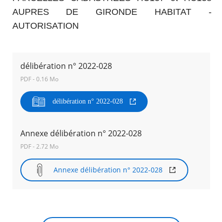
AUPRES DE GIRONDE HABITAT -
Agenda
AUTORISATION
Actualités
FAQ
Kiosque
Espace de services en ligne
délibération n° 2022-028
PDF - 0.16 Mo
Facebook
X
Instagram
Youtube
Linkedin
Les
dernièr
délibération n° 2022-028
alertes
Eco
RECHERCHER ...
Watt
Annexe délibération n° 2022-028
PDF - 2.72 Mo
Annexe délibération n° 2022-028