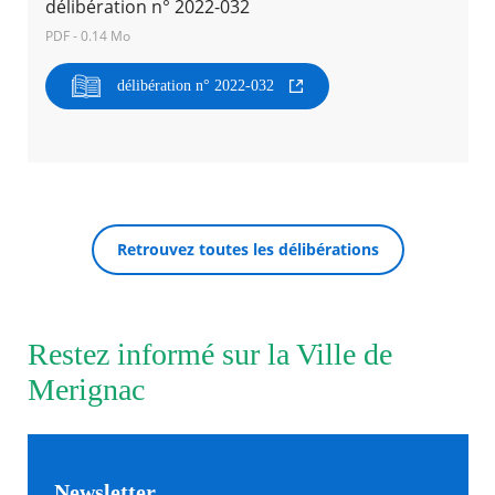
délibération n° 2022-032
PDF - 0.14 Mo
Agenda
Actualités
délibération n° 2022-032
FAQ
Kiosque
Espace de services en ligne
Facebook
X
Instagram
Youtube
Linkedin
Les
dernièr
RECHERCHER ...
alertes
Retrouvez toutes les délibérations
Eco
Watt
Restez informé sur la Ville de
Merignac
Newsletter