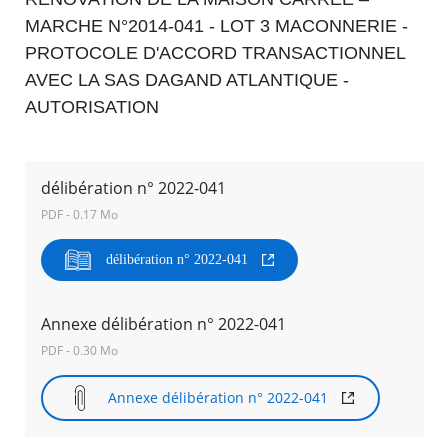
MARCHE N°2014-041 - LOT 3 MACONNERIE -
Agenda
PROTOCOLE D'ACCORD TRANSACTIONNEL
Actualités
AVEC LA SAS DAGAND ATLANTIQUE -
FAQ
Kiosque
AUTORISATION
Espace de services en ligne
Facebook
X
Instagram
Youtube
Linkedin
Les
délibération n° 2022-041
dernièr
alertes
PDF - 0.17 Mo
Eco
Watt
RECHERCHER ...
délibération n° 2022-041
Annexe délibération n° 2022-041
PDF - 0.30 Mo
Annexe délibération n° 2022-041