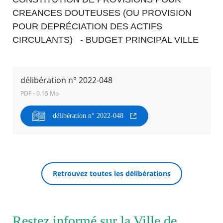
CREANCES DOUTEUSES (OU PROVISION
Agenda
POUR DEPRÉCIATION DES ACTIFS
Actualités
CIRCULANTS) - BUDGET PRINCIPAL VILLE
FAQ
Kiosque
Espace de services en ligne
délibération n° 2022-048
Facebook
X
Instagram
Youtube
Linkedin
Les
PDF - 0.15 Mo
dernièr
alertes
RECHERCHER ...
Eco
délibération n° 2022-048
Watt
Retrouvez toutes les délibérations
Restez informé sur la Ville de