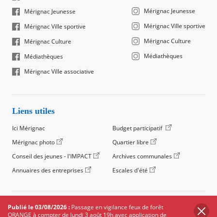
Mérignac Jeunesse
Mérignac Jeunesse
Mérignac Ville sportive
Mérignac Ville sportive
Mérignac Culture
Mérignac Culture
Médiathèques
Médiathèques
Mérignac Ville associative
Liens utiles
Ici Mérignac
Budget participatif
Mérignac photo
Quartier libre
Conseil des jeunes - l'IMPACT
Archives communales
Annuaires des entreprises
Escales d'été
©2024 Ville de Mérignac, Tous droits réservés
Publié le 03/08/2026 :
Passage en vigilance feux de forêt
ORANGE à compter de lundi 3 août 19h avec application de