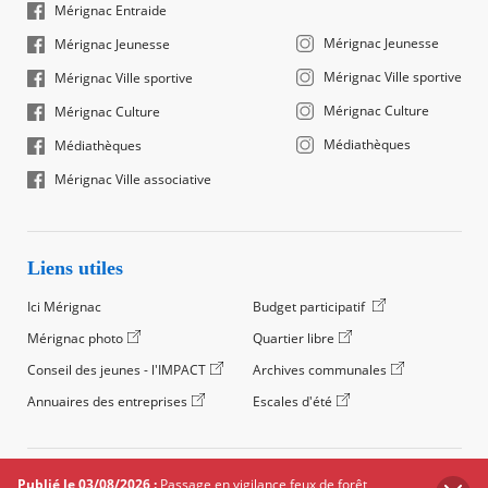
Mérignac Entraide
Mérignac Jeunesse
Mérignac Jeunesse
Mérignac Ville sportive
Mérignac Ville sportive
Mérignac Culture
Mérignac Culture
Médiathèques
Médiathèques
Mérignac Ville associative
Liens utiles
Ici Mérignac
Budget participatif
Mérignac photo
Quartier libre
Conseil des jeunes - l'IMPACT
Archives communales
Annuaires des entreprises
Escales d'été
©2024 Ville de Mérignac, Tous droits réservés
Publié le 03/08/2026 :
Passage en vigilance feux de forêt