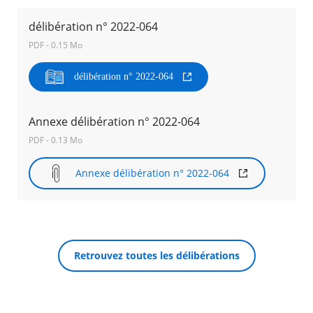
délibération n° 2022-064
Agenda
PDF - 0.15 Mo
Actualités
FAQ
Kiosque
délibération n° 2022-064
Espace de services en ligne
Facebook
Annexe délibération n° 2022-064
X
Instagram
Youtube
Linkedin
Les
dernièr
PDF - 0.13 Mo
alertes
RECHERCHER ...
Eco
Annexe délibération n° 2022-064
Watt
Retrouvez toutes les délibérations