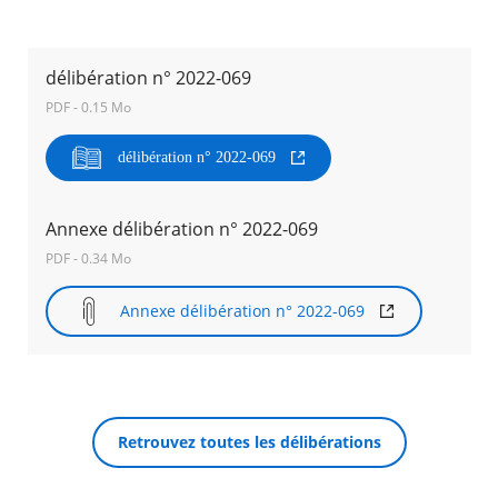
Agenda
Actualités
délibération n° 2022-069
FAQ
PDF - 0.15 Mo
Kiosque
Espace de services en ligne
délibération n° 2022-069
Facebook
X
Instagram
Youtube
Linkedin
Les
dernièr
Annexe délibération n° 2022-069
alertes
RECHERCHER ...
Eco
PDF - 0.34 Mo
Watt
Annexe délibération n° 2022-069
Retrouvez toutes les délibérations