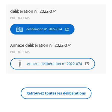
délibération n° 2022-074
Agenda
Actualités
PDF - 0.17 Mo
FAQ
Kiosque
délibération n° 2022-074
Espace de services en ligne
Facebook
X
Instagram
Youtube
Linkedin
Les
Annexe délibération n° 2022-074
dernièr
PDF - 0.32 Mo
alertes
RECHERCHER ...
Eco
Watt
Annexe délibération n° 2022-074
Retrouvez toutes les délibérations