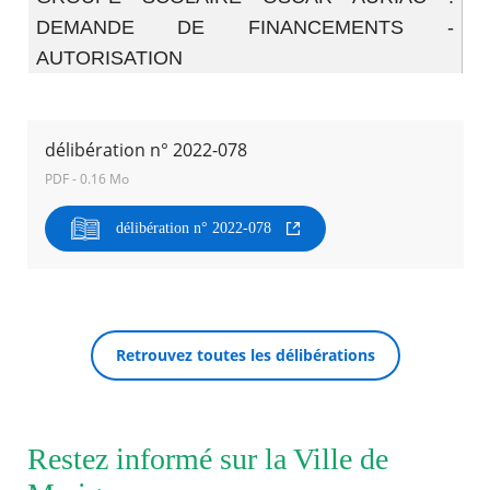
DEMANDE DE FINANCEMENTS -
Agenda
AUTORISATION
Actualités
FAQ
Kiosque
Espace de services en ligne
délibération n° 2022-078
PDF - 0.16 Mo
Facebook
X
Instagram
Youtube
Linkedin
Les
dernièr
délibération n° 2022-078
alertes
RECHERCHER ...
Eco
Watt
Retrouvez toutes les délibérations
Restez informé sur la Ville de