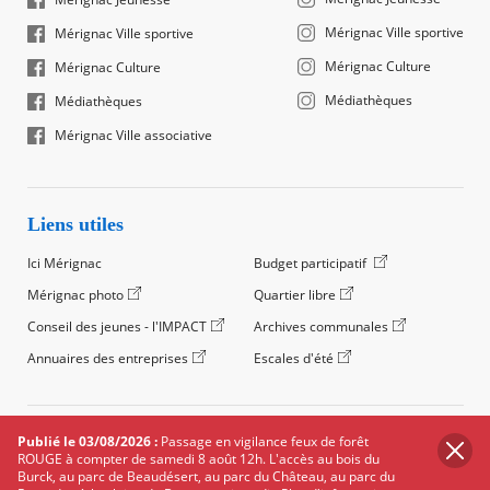
Mérignac Ville sportive
Mérignac Ville sportive
Mérignac Culture
Mérignac Culture
Médiathèques
Médiathèques
Mérignac Ville associative
Liens utiles
Ici Mérignac
Budget participatif
Mérignac photo
Quartier libre
Conseil des jeunes - l'IMPACT
Archives communales
Annuaires des entreprises
Escales d'été
©2024 Ville de Mérignac, Tous droits réservés
Publié le 03/08/2026 :
Passage en vigilance feux de forêt
ROUGE à compter de samedi 8 août 12h. L'accès au bois du
Footer
Mentions légales
Salle de presse
Recrutement
Burck, au parc de Beaudésert, au parc du Château, au parc du