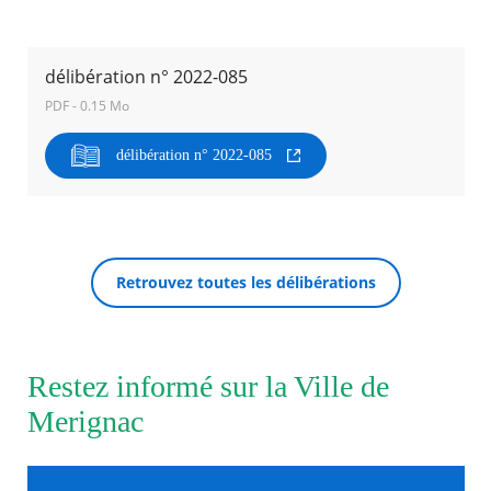
Agenda
Actualités
délibération n° 2022-085
FAQ
PDF - 0.15 Mo
Kiosque
Espace de services en ligne
délibération n° 2022-085
Facebook
X
Instagram
Youtube
Linkedin
Les
dernièr
RECHERCHER ...
alertes
Eco
Watt
Retrouvez toutes les délibérations
Restez informé sur la Ville de
Merignac