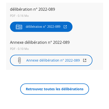
délibération n° 2022-089
Agenda
PDF - 0.16 Mo
Actualités
FAQ
Kiosque
délibération n° 2022-089
Espace de services en ligne
Facebook
Annexe délibération n° 2022-089
X
Instagram
Youtube
Linkedin
Les
dernièr
PDF - 0.10 Mo
alertes
RECHERCHER ...
Eco
Annexe délibération n° 2022-089
Watt
Retrouvez toutes les délibérations