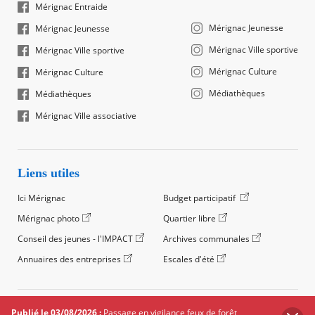
Mérignac Entraide
Mérignac Jeunesse
Mérignac Jeunesse
Mérignac Ville sportive
Mérignac Ville sportive
Mérignac Culture
Mérignac Culture
Médiathèques
Médiathèques
Mérignac Ville associative
Liens utiles
Ici Mérignac
Budget participatif
Mérignac photo
Quartier libre
Conseil des jeunes - l'IMPACT
Archives communales
Annuaires des entreprises
Escales d'été
©2024 Ville de Mérignac, Tous droits réservés
Publié le 03/08/2026 :
Passage en vigilance feux de forêt