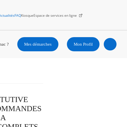
Actualités
FAQ
Kiosque
Espace de services en ligne
Facebook
X
Instagram
Youtube
Linkedin
nac ?
Mes démarches
Mon Profil
Ouvrir
la
recherc
TITUTIVE
COMMANDES
LA
 COMPLETS