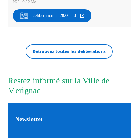
PDF - 0.22 Mo
Agenda
délibération n° 2022-113
Actualités
FAQ
Kiosque
Espace de services en ligne
Retrouvez toutes les délibérations
Facebook
X
Instagram
Youtube
Linkedin
Les
RECHERCHER ...
dernièr
alertes
Eco
Watt
Restez informé sur la Ville de
Merignac
Newsletter