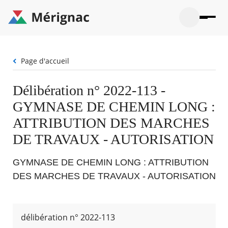
Aller
au
contenu
principal
Ouvrir
Ouvrir
Menu
Merignac
la
le
La mairie
principal
-
recherche
menu
page
Fil
Page d'accueil
Ouvrir
d'accueil
Mon quotidien
d'Ariane
le
sous-
Ouvrir
Délibération n° 2022-113 -
menu
Participation citoyenne
le
La
GYMNASE DE CHEMIN LONG :
sous-
mairie
Ouvrir
menu
Que faire à Mérignac ?
le
ATTRIBUTION DES MARCHES
Mon
sous-
quotid
Ouvrir
DE TRAVAUX - AUTORISATION
menu
Mes démarches
le
Partic
sous-
citoye
Ouvrir
menu
Mon Profil
GYMNASE DE CHEMIN LONG : ATTRIBUTION
le
Que
sous-
DES MARCHES DE TRAVAUX - AUTORISATION
faire
Ouvrir
menu
à
le
Mes
Mérig
sous-
démar
?
menu
18°
Mon
délibération n° 2022-113
Moyen
Profil