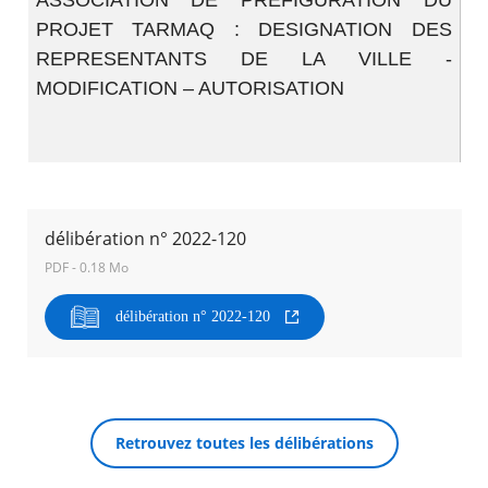
ASSOCIATION DE PREFIGURATION DU
PROJET TARMAQ : DESIGNATION DES
Agenda
REPRESENTANTS DE LA VILLE -
Actualités
MODIFICATION – AUTORISATION
FAQ
Kiosque
Espace de services en ligne
Facebook
X
Instagram
Youtube
Linkedin
Les
dernièr
alertes
délibération n° 2022-120
Eco
RECHERCHER ...
PDF - 0.18 Mo
Watt
délibération n° 2022-120
Retrouvez toutes les délibérations