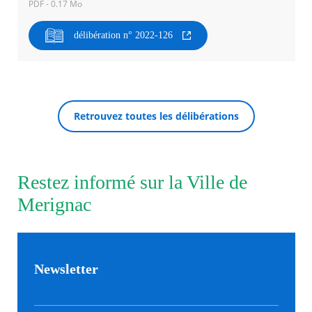
PDF - 0.17 Mo
Agenda
délibération n° 2022-126
Actualités
FAQ
Kiosque
Espace de services en ligne
Retrouvez toutes les délibérations
Facebook
X
Instagram
Youtube
Linkedin
Les
RECHERCHER ...
dernièr
alertes
Eco
Watt
Restez informé sur la Ville de
Merignac
Newsletter